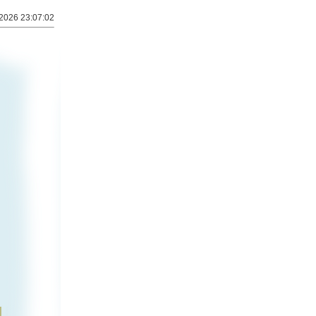
2026 23:07:02